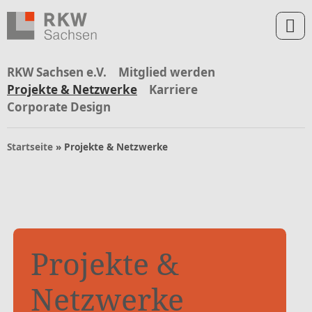
Zum Inhalt springen
Zur Navigation springen
Zum Fußbereich und Kontakt springen
RKW Sachsen e.V.
Mitglied werden
Projekte & Netzwerke
Karriere
Corporate Design
Startseite
»
Projekte & Netzwerke
Projekte &
Netzwerke