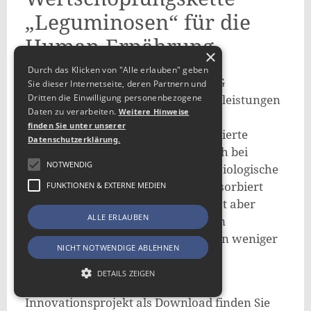
„Leguminosen“ für die
Human-Ernährung
×
Durch das Klicken von "Alle erlauben" geben
Die QFI Quendt Food Innovation KG
Sie dieser Internetseite, deren Partnern und
Dritten die Einwilligung personenbezogene
unterstützt mit ihren Entwicklungsleistungen
Daten zu verarbeiten.
Weitere Hinweise
mittelständische Unternehmen, die
finden Sie unter unserer
anspruchsvolle, längerfristig orientierte
Datenschutzerklärung.
Kunden bedienen; sie schätzen auch bei
NOTWENDIG
Knabbergebäcken ernährungsphysiologische
Qualitäten. Der Massenkonsum absorbiert
FUNKTIONEN & EXTERNE MEDIEN
zwar enorme Produktmengen, er ist aber
ALLE ERLAUBEN
stark umkämpft, steht unter hohem
Preisdruck und ist für deren Kunden weniger
NICHT NOTWENDIGE ABLEHNEN
geeignet.
DETAILS ZEIGEN
Die
Mini-Broschüre
zum
Innovationsprojekt
als Download finden Sie