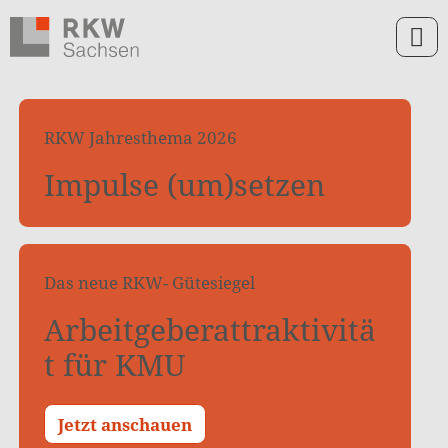
Zum Inhalt springen
Zur Navigation springen
Zum Fußbereich und Kontakt springen
RKW Jahresthema 2026
Impulse (um)setzen
Das neue RKW- Gütesiegel
Arbeitgeberattraktivitä
t für KMU
Jetzt anschauen