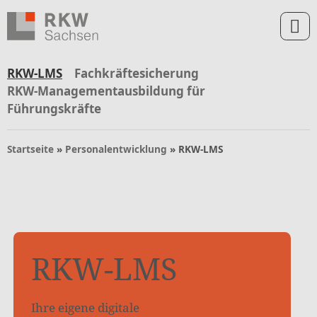
Zum Inhalt springen
Zur Navigation springen
Zum Fußbereich und Kontakt springen
RKW-LMS
Fachkräftesicherung
RKW-Managementausbildung für
Führungskräfte
Startseite
»
Personalentwicklung
»
RKW-LMS
RKW-LMS
Ihre eigene digitale