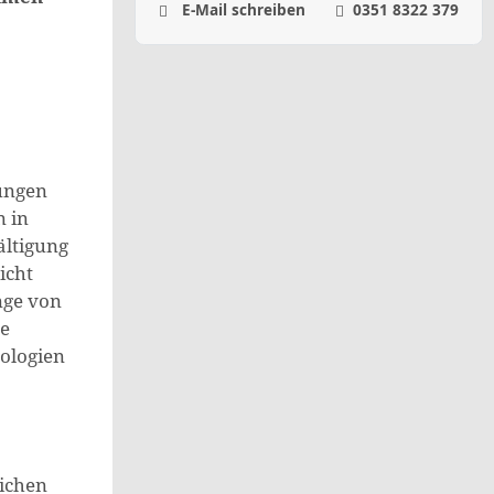
E-Mail schreiben
0351 8322 379
rungen
n in
ältigung
icht
nge von
e
nologien
lichen