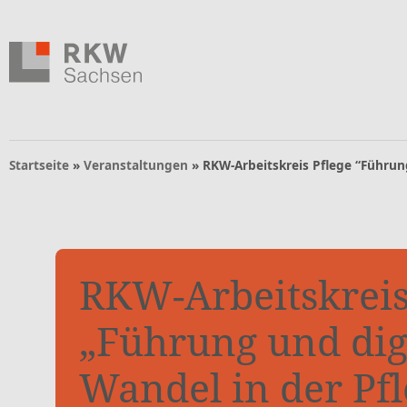
Zum Inhalt springen
Zur Navigation springen
Zum Fußbereich und Kontakt springen
Navigation
Startseite
»
Veranstaltungen
»
RKW-Arbeitskreis Pflege “Führung
RKW-Arbeitskreis
„Führung und dig
Wandel in der Pfl