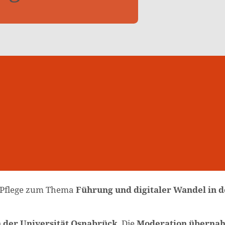
s Pflege zum Thema
Führung und digitaler Wandel in d
 der Universität Osnabrück
. Die
Moderation überna