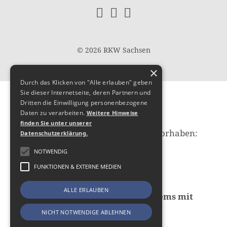
© 2026 RKW Sachsen
×
Durch das Klicken von "Alle erlauben" geben
Sie dieser Internetseite, deren Partnern und
Hier
Dritten die Einwilligung personenbezogene
Daten zu verarbeiten.
Weitere Hinweise
finden Sie unter unserer
fördert die Europäische Union das Vorhaben:
Datenschutzerklärung.
Transformationsprojekt,
NOTWENDIG
Geschäftsprozess/Organisation:
FUNKTIONEN & EXTERNE MEDIEN
Nachhaltige Erhöhung des
Digitalisierungsniveaus durch
ALLE ERLAUBEN
Implementierung eines CRM-Systems mit
ERP-Funktionalität
NICHT NOTWENDIGE ABLEHNEN