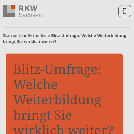
Zum Inhalt springen
Zur Navigation springen
Zum Fußbereich und Kontakt springen
Startseite
»
Aktuelles
»
Blitz-Umfrage: Welche Weiterbildung
bringt Sie wirklich weiter?
Blitz-Umfrage:
Welche
Weiterbildung
bringt Sie
wirklich weiter?