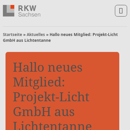
Zum Inhalt springen
Zur Navigation springen
Zum Fußbereich und Kontakt springen
Startseite
»
Aktuelles
»
Hallo neues Mitglied: Projekt-Licht
GmbH aus Lichtentanne
Hallo neues
Mitglied:
Projekt-Licht
GmbH aus
Lichtentanne