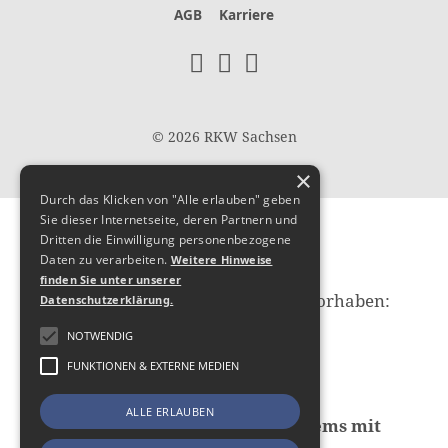
AGB
Karriere
© 2026 RKW Sachsen
×
Durch das Klicken von "Alle erlauben" geben
Sie dieser Internetseite, deren Partnern und
Hier
Dritten die Einwilligung personenbezogene
Daten zu verarbeiten.
Weitere Hinweise
finden Sie unter unserer
fördert die Europäische Union das Vorhaben:
Datenschutzerklärung.
Transformationsprojekt,
NOTWENDIG
Geschäftsprozess/Organisation:
FUNKTIONEN & EXTERNE MEDIEN
Nachhaltige Erhöhung des
Digitalisierungsniveaus durch
ALLE ERLAUBEN
Implementierung eines CRM-Systems mit