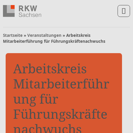
Zum Inhalt springen
Zur Navigation springen
Zum Fußbereich und Kontakt springen
Startseite
»
Veranstaltungen
»
Arbeitskreis
Mitarbeiterführung für Führungskräftenachwuchs
Arbeitskreis
Mitarbeiterführ
ung für
Führungskräfte
nachwuchs