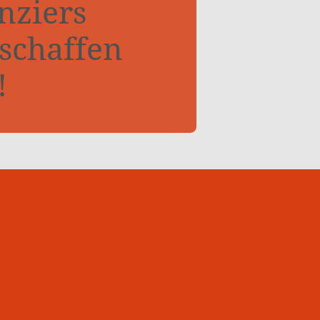
nziers
 schaffen
!