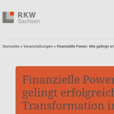
Zum Inhalt springen
Zur Navigation springen
Zum Fußbereich und Kontakt springen
Navigation
Startseite
»
Veranstaltungen
»
Finanzielle Power: Wie gelingt e
Finanzielle Powe
gelingt erfolgreic
Transformation 