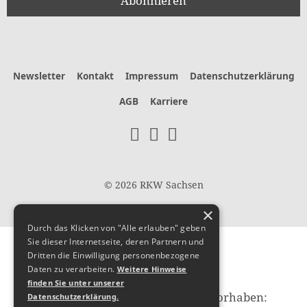
Newsletter
Kontakt
Impressum
Datenschutzerklärung
AGB
Karriere
© 2026 RKW Sachsen
×
Durch das Klicken von "Alle erlauben" geben
Sie dieser Internetseite, deren Partnern und
Hier
Dritten die Einwilligung personenbezogene
Daten zu verarbeiten.
Weitere Hinweise
finden Sie unter unserer
fördert die Europäische Union das Vorhaben:
Datenschutzerklärung.