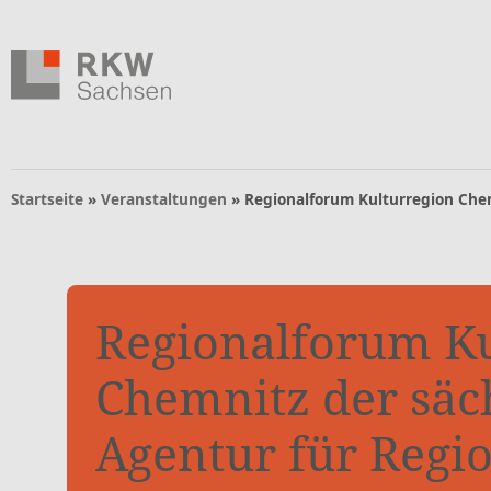
Zum Inhalt springen
Zur Navigation springen
Zum Fußbereich und Kontakt springen
Navigation
Startseite
»
Veranstaltungen
»
Regionalforum Kulturregion Chem
Regionalforum Ku
Chemnitz der säc
Agentur für Regi