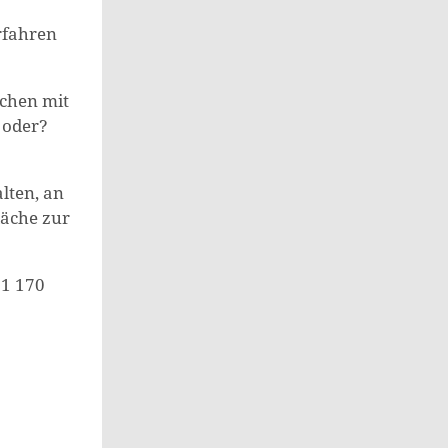
rfahren
ichen mit
 oder?
lten, an
läche zur
51 170