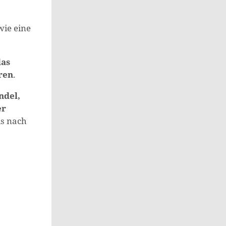
wie eine
das
ren
.
ndel,
er
is nach