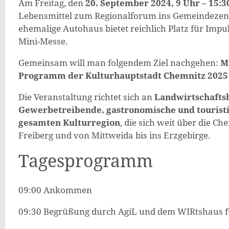
Am Freitag, den
20. September 2024, 9 Uhr – 15:3
Lebensmittel zum Regionalforum ins Gemeindezentr
ehemalige Autohaus bietet reichlich Platz für Imp
Mini-Messe.
Gemeinsam will man folgendem Ziel nachgehen:
Mi
Programm der Kulturhauptstadt Chemnitz 2025 b
Die Veranstaltung richtet sich an
Landwirtschaftsb
Gewerbetreibende, gastronomische und touristi
gesamten Kulturregion
, die sich weit über die C
Freiberg und von Mittweida bis ins Erzgebirge.
Tagesprogramm
09:00 Ankommen
09:30 Begrüßung durch AgiL und dem WIRtshaus für