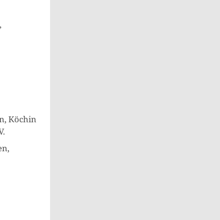
,
n, Köchin
V.
en,