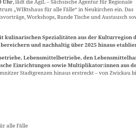
0 Uhr
, lädt die AgiL – Sächsische Agentur für Regionale
um „WIRtshaus für alle Fälle“ in Neukirchen ein. Das
ulsvorträge, Workshops, Runde Tische und Austausch so
t kulinarischen Spezialitäten aus der Kulturregion 
ereichern und nachhaltig über 2025 hinaus etablie
etriebe, Lebensmittelbetriebe, den Lebensmittelha
sche Einrichtungen sowie Multiplikator:innen aus d
hemnitzer Stadtgrenzen hinaus erstreckt – von Zwickau b
 alle Fälle