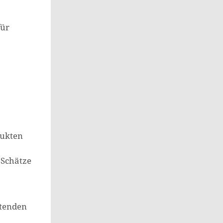
für
dukten
 Schätze
itenden