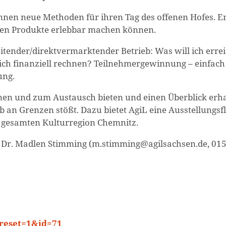
nnen neue Methoden für ihren Tag des offenen Hofes. E
ichen Produkte erlebbar machen können.
itender/direktvermarktender Betrieb: Was will ich erre
lich finanziell rechnen? Teilnehmergewinnung – einfach
ung.
nen und zum Austausch bieten und einen Überblick erha
b an Grenzen stößt. Dazu bietet AgiL eine Ausstellungsf
 gesamten Kulturregion Chemnitz.
ie Dr. Madlen Stimming (m.stimming@agilsachsen.de, 01
?reset=1&id=71