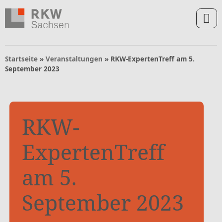
Zum Inhalt springen
Zur Navigation springen
Zum Fußbereich und Kontakt springen
Startseite
»
Veranstaltungen
»
RKW-ExpertenTreff am 5.
September 2023
RKW-
ExpertenTreff
am 5.
September 2023