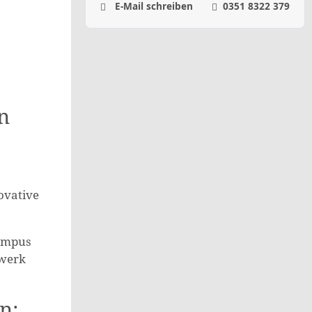
E-Mail schreiben
0351 8322 379
n
ovative
campus
twerk
n: