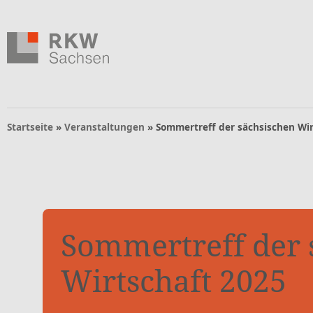
Zum Inhalt springen
Zur Navigation springen
Zum Fußbereich und Kontakt springen
Navigation
Startseite
»
Veranstaltungen
»
Sommertreff der sächsischen Wir
Sommertreff der 
Wirtschaft 2025