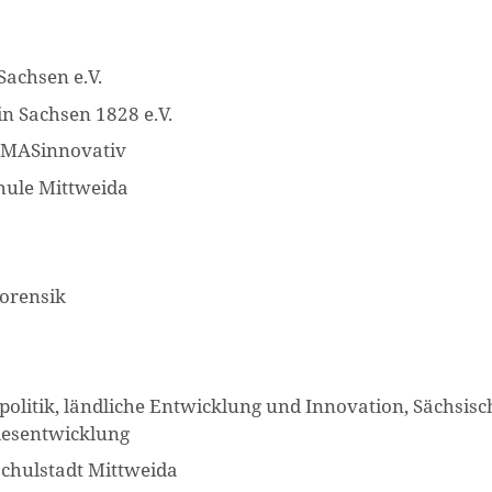
achsen e.V.
in Sachsen 1828 e.V.
EMASinnovativ
hule Mittweida
Forensik
lpolitik, ländliche Entwicklung und Innovation, Sächsisc
desentwicklung
chulstadt Mittweida