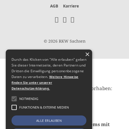
AGB
Karriere
© 2026 RKW Sachsen
×
Durch das Klicken von "Alle erlauben" geben
Sie dieser Internetseite, deren Partnern und
Hier
Dritten die Einwilligung personenbezogene
Daten zu verarbeiten.
Weitere Hinweise
finden Sie unter unserer
fördert die Europäische Union das Vorhaben:
Datenschutzerklärung.
Transformationsprojekt,
NOTWENDIG
Geschäftsprozess/Organisation:
FUNKTIONEN & EXTERNE MEDIEN
Nachhaltige Erhöhung des
Digitalisierungsniveaus durch
ALLE ERLAUBEN
Implementierung eines CRM-Systems mit