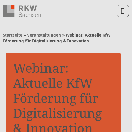
Zum Inhalt springen
Zur Navigation springen
Zum Fußbereich und Kontakt springen
Startseite
»
Veranstaltungen
»
Webinar: Aktuelle KfW
Förderung für Digitalisierung & Innovation
Webinar:
Aktuelle KfW
Förderung für
Digitalisierung
& Innovation