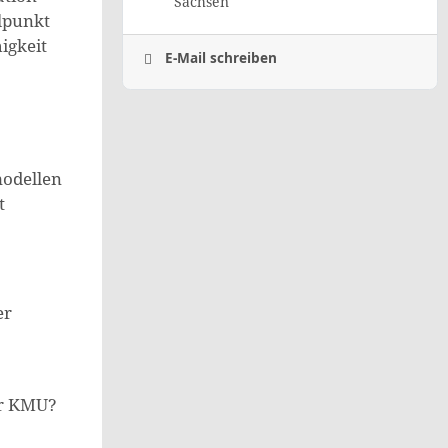
Sachsen
lpunkt
igkeit
E-Mail schreiben
modellen
t
er
ür KMU?