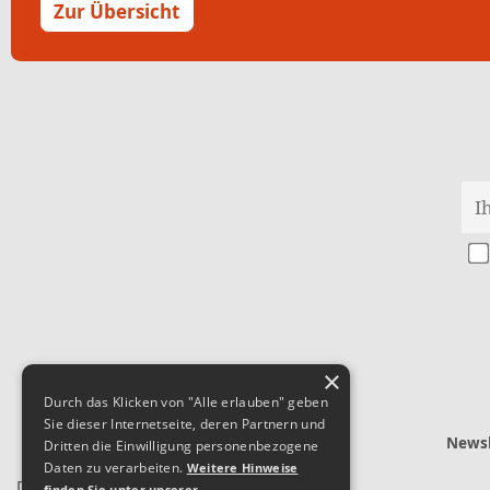
Zur Übersicht
×
Durch das Klicken von "Alle erlauben" geben
Sie dieser Internetseite, deren Partnern und
Newsl
Dritten die Einwilligung personenbezogene
Daten zu verarbeiten.
Weitere Hinweise
finden Sie unter unserer