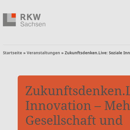
Zum Inhalt springen
Zur Navigation springen
Zum Fußbereich und Kontakt springen
Navigation
Startseite
»
Veranstaltungen
»
Zukunftsdenken.Live: Soziale In
Zukunftsdenken.L
Innovation – Meh
Gesellschaft und