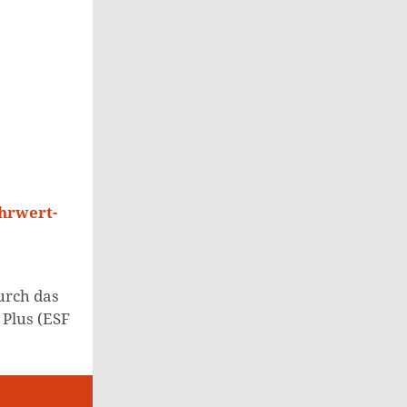
ehrwert-
urch das
 Plus (ESF