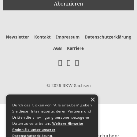
Newsletter
Kontakt
Impressum
Datenschutzerklärung
AGB
Karriere
© 2026 RKW Sachsen
×
Durch das Klicken von "Alle erlauben" geben
Sie dieser Internetseite, deren Partnern und
Hier
Dritten die Einwilligung personenbezogene
Daten zu verarbeiten.
Weitere Hinweise
finden Sie unter unserer
fördert die Europäische Union das Vorhaben:
Datenschutzerklärung.