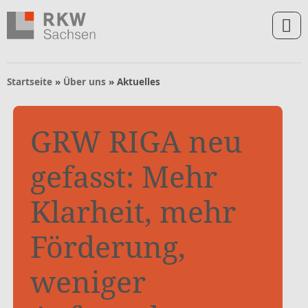
Zum Inhalt springen
Zur Navigation springen
Zum Fußbereich und Kontakt springen
Startseite
»
Über uns
»
Aktuelles
GRW RIGA neu
gefasst: Mehr
Klarheit, mehr
Förderung,
weniger